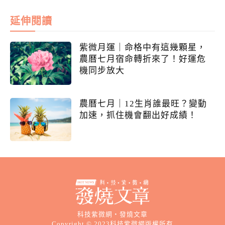
延伸閱讀
紫微月運｜命格中有這幾顆星，
農曆七月宿命轉折來了！好運危
機同步放大
農曆七月｜12生肖誰最旺？變動
加速，抓住機會翻出好成績！
科技紫微網・發燒文章
Copyright © 2023科技紫微網版權所有