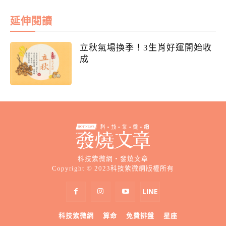
延伸閱讀
立秋氣場換季！3生肖好運開始收
成
科技紫微網・發燒文章
Copyright © 2023科技紫微網版權所有
科技紫微網
算命
免費排盤
星座