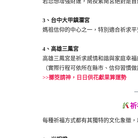
若您想增強財運，南投紫南宮絕對是首
3、台中大甲鎮瀾宮
媽祖信仰的中心之一，特別適合祈求平
4、高雄三鳳宮
高雄三鳳宮是祈求感情和諧與家庭幸福
（實際行程可依所在縣市、信仰習慣做
>>擲筊請神，日日供花獻果算運勢
祈
每種祈福方式都有其獨特的文化象徵，