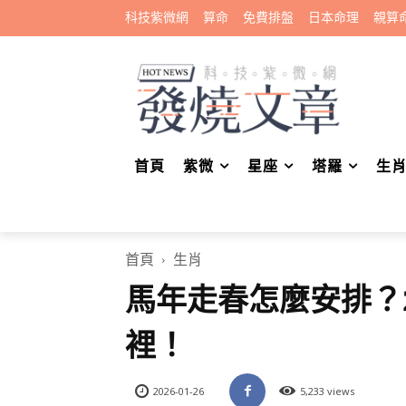
科技紫微網
算命
免費排盤
日本命理
親算
首頁
紫微
星座
塔羅
生
首頁
生肖
馬年走春怎麼安排？2
裡！
2026-01-26
5,233 views