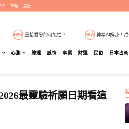
命名
課程
星座
重拾愛戀的可能性？
神準AI解卦！
NEW
NEW
肖
心測
總運
感情
事業
財運
民俗
日本占術
026最靈驗祈願日期看這