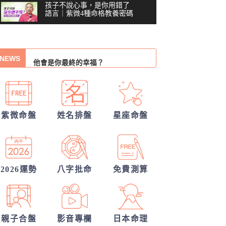
我的人生命運20解
孩子不說心事，是你用錯了
語言｜紫微4種命格教養密碼
你們的命盤合嗎？適合當夫妻？批婚配
你沒做錯任何事，為什麼還
指數
誰會陪我步入紅毯?
是越來越累？#shorts
00:41
他會是你最終的幸福？
NEWS
習慣把累往肚子裡吞？最難
察覺內耗的6顆星
從姓名看你另一半的輪廓
03:48
越努力越燒光自己？你的天
30項情定一生占
賦可能用過頭了 #shorts
00:40
紫微命盤
姓名排盤
星座命盤
他的異性關係全解密
越拼命反而越內耗？紫微這8
顆星，常燒光自己
另一半何時來敲門?
05:36
40歲，人生努力全部歸零
——我打開命盤，看到了什
2026運勢
八字批命
免費測算
04:51
麼？
一張命盤，算出你全家？
#shorts
00:37
親子合盤
影音專欄
日本命理