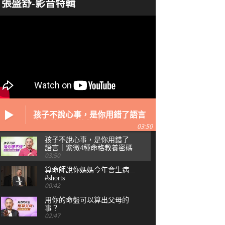
張盛舒-影音特輯
孩子不說心事，是你用錯了語言
｜紫微4種命格教養密碼
03:50
孩子不說心事，是你用錯了
語言｜紫微4種命格教養密碼
03:50
算命師說你媽媽今年會生病...
#shorts
00:42
用你的命盤可以算出父母的
事？
02:47