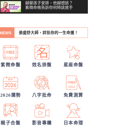
越替孩子安排，他越想逃？
紫微命格告訴你何時該放手
我們的未來已註定?
你沒做錯任何事，為什麼還
張盛舒大師，詳批你的一生命運！
是越來越累？#shorts
00:41
NEWS
我們緣分已盡了嗎？
習慣把累往肚子裡吞？最難
察覺內耗的6顆星
他的戀愛意圖全洞悉
03:48
越努力越燒光自己？你的天
你們前世是哪種星宿關係？今生有好結
賦可能用過頭了 #shorts
00:40
紫微命盤
姓名排盤
星座命盤
果嗎？
錢途低迷！如何翻身轉運？揭開你的發
越拼命反而越內耗？紫微這8
顆星，常燒光自己
財大運
你們的命盤合嗎？適合當夫妻？批婚配
05:36
40歲，人生努力全部歸零
指數
——我打開命盤，看到了什
2026運勢
八字批命
免費測算
04:51
麼？
一張命盤，算出你全家？
#shorts
00:37
親子合盤
影音專欄
日本命理