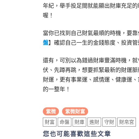
年紀，舉手投足間就能顯出財庫充足的
喔！
當你已找到自己財氣最順的時機，要靠
盤
】確認自己一生的金錢態度、投資管
還有，可別以為錯過財庫豐滿時機，就
伏、先蹲再跳，想要抓緊最新的財運脈
財運，更有事業運、感情運、健康運、
的一整年！
紫微
紫微財富
財富
命盤
財庫
進財
守財
財帛宮
您也可能喜歡這些文章