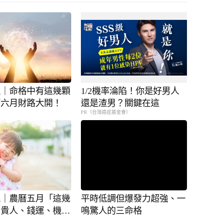
運｜命格中有這幾顆
1/2機率淪陷！你是好男人
曆六月財路大開！
還是渣男？關鍵在這
PR（台灣癌症基金會）
運｜農曆五月「這幾
平時低調但爆發力超強、一
」貴人、錢運、機會
鳴驚人的三命格