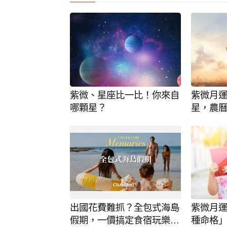
紫微、星座比一比！你來自
紫微月
哪顆星？
星，農
出國花費難抓？全包式海島
紫微月
假期，一價搞定食宿玩樂，
種命格