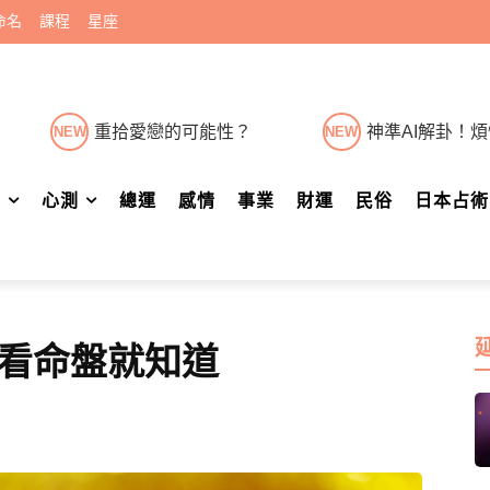
命名
課程
星座
重拾愛戀的可能性？
神準AI解卦！
NEW
NEW
肖
心測
總運
感情
事業
財運
民俗
日本占術
看命盤就知道