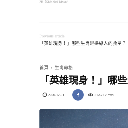
PR（Club Med Taiwan）
省錢更省心！
一次到
Previous article
「英雄現身！」哪些生肖是邊緣人的救星？