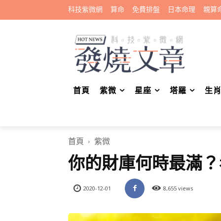
科技紫微網
算命
免費排盤
日本命理
親算
首頁
紫微
星座
塔羅
生
首頁
紫微
你的財庫何時最滿？
2020-12-01
8,655 views